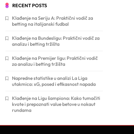
RECENT POSTS
Klađenje na Seriju A: Praktični vodič za
betting na italijanski fudbal
Klađenje na Bundesligu: Praktični vodič za
analizu i betting tržišta
Klađenje na Premijer ligu: Praktični vodič
za analizu i betting tržišta
Napredne statistike u analizi La Liga
utakmica: xG, posed i efikasnost napada
Klađenje na Ligu šampiona: Kako tumačiti
kvote i prepoznati value betove u nokaut
rundama