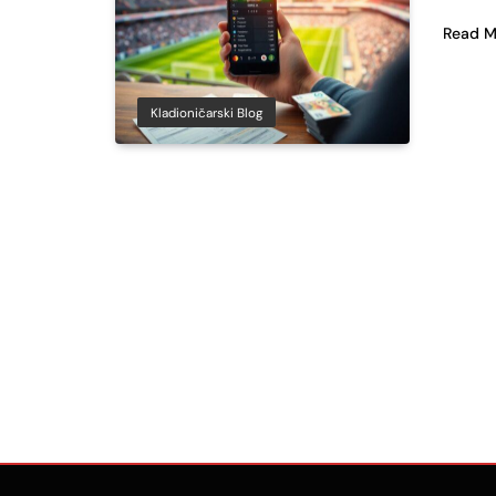
Read M
Kladioničarski Blog