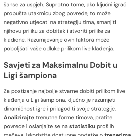
šanse za uspjeh. Suprotno tome, ako ključni igrač
propušta utakmicu zbog povrede, to može
negativno utjecati na strategiju tima, smanjiti
njihovu priliku za dobitak i stvoriti prilike za
kladione. Razumijevanje ovih faktora može
poboljšati vaše odluke prilikom live klađenja.
Savjeti za Maksimalnu Dobit u
Ligi šampiona
Za postizanje najbolje stvarne dobiti prilikom live
klađenja u Ligi šampiona, ključno je razumjeti
dinamičnost igre i prilagoditi svoje strategije.
Analizirajte
trenutne forme timova, pratite
povrede i oslanjajte se na
statistiku
prošlih
mečeva. Iskoristite dostupne podatke o
trenerima