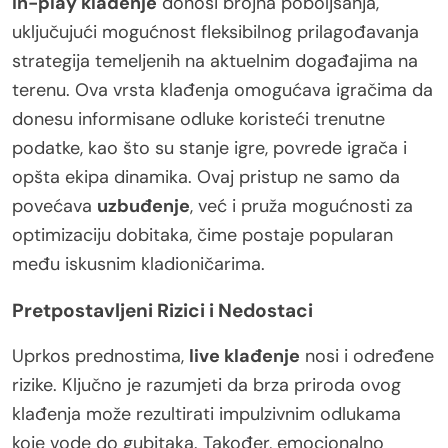
In-play klađenje
donosi brojna poboljšanja,
uključujući mogućnost fleksibilnog prilagođavanja
strategija temeljenih na aktuelnim događajima na
terenu. Ova vrsta klađenja omogućava igračima da
donesu informisane odluke koristeći trenutne
podatke, kao što su stanje igre, povrede igrača i
opšta ekipa dinamika. Ovaj pristup ne samo da
povećava
uzbuđenje
, već i pruža mogućnosti za
optimizaciju dobitaka, čime postaje popularan
među iskusnim kladioničarima.
Pretpostavljeni Rizici i Nedostaci
Uprkos prednostima,
live klađenje
nosi i određene
rizike. Ključno je razumjeti da brza priroda ovog
klađenja može rezultirati impulzivnim odlukama
koje vode do gubitaka. Također, emocionalno