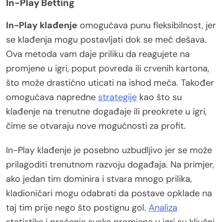
In-Play Betting
In-Play klađenje
omogućava punu fleksibilnost, jer
se klađenja mogu postavljati dok se meč dešava.
Ova metoda vam daje priliku da reagujete na
promjene u igri, poput povreda ili crvenih kartona,
što može drastično uticati na ishod meča. Također
omogućava napredne
strategije
kao što su
klađenje na trenutne događaje ili preokrete u igri,
čime se otvaraju nove mogućnosti za profit.
In-Play klađenje je posebno uzbudljivo jer se može
prilagoditi trenutnom razvoju događaja. Na primjer,
ako jedan tim dominira i stvara mnogo prilika,
kladioničari mogu odabrati da postave opklade na
taj tim prije nego što postignu gol.
Analiza
statistike i praćenje svake promjene u igri su ključni