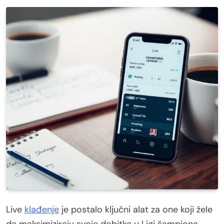
Live
klađenje
je postalo ključni alat za one koji žele
da maksimiziraju svoje dobitke u Ligi šampiona.