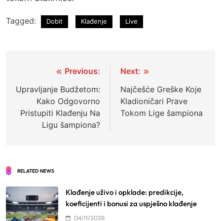
Tagged:
Dobit
Klađenje
Live
Post
Previous:
Next:
navigation
Upravljanje Budžetom:
Najčešće Greške Koje
Kako Odgovorno
Kladioničari Prave
Pristupiti Klađenju Na
Tokom Lige šampiona
Ligu šampiona?
RELATED NEWS
Klađenje uživo i opklade: predikcije,
koeficijenti i bonusi za uspješno klađenje
04/11/2026