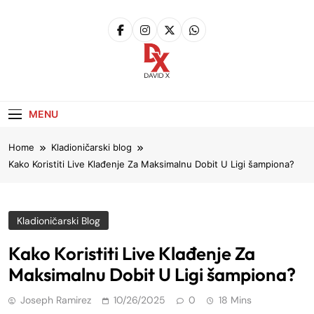
Skip
to
content
David X
Website
MENU
Home
Kladioničarski blog
Kako Koristiti Live
Klađenje
Za Maksimalnu Dobit U Ligi šampiona?
Kladioničarski Blog
Kako Koristiti Live Klađenje Za
Maksimalnu Dobit U Ligi šampiona?
Joseph Ramirez
10/26/2025
0
18 Mins