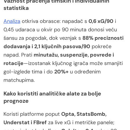
Važnost praćenja timskih i individualnih
statistika
Analiza
otkriva obrasce: napadač s
0,6 xG/90
i
0,45 udaraca u okvir po 90 minuta donosi veću
šansu za pogodak, dok veznjak s
88% preciznosti
dodavanja i 2,1 ključnih pasova/90
pokreće
napad. Prati
minutažu, suspenzije, povrede i
rotacije
—izostanak ključnog igrača može smanjiti
gol-izglede tima i do
20%+
u određenim
matchupima.
Kako koristiti analitičke alate za bolje
prognoze
Koristi platforme poput
Opta, StatsBomb,
Understat i FBref
za live xG i metričke panele;