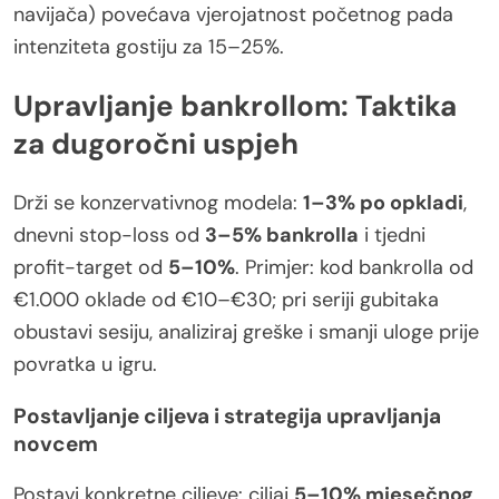
navijača) povećava vjerojatnost početnog pada
intenziteta gostiju za 15–25%.
Upravljanje bankrollom: Taktika
za dugoročni uspjeh
Drži se konzervativnog modela:
1–3% po opkladi
,
dnevni stop-loss od
3–5% bankrolla
i tjedni
profit-target od
5–10%
. Primjer: kod bankrolla od
€1.000 oklade od €10–€30; pri seriji gubitaka
obustavi sesiju, analiziraj greške i smanji uloge prije
povratka u igru.
Postavljanje ciljeva i strategija upravljanja
novcem
Postavi konkretne ciljeve: ciljaj
5–10% mjesečnog