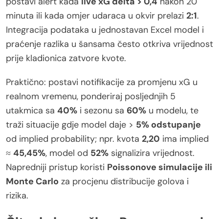
postavi alert kada
live xG delta > 0,4
nakon 20
minuta ili kada omjer udaraca u okvir prelazi
2:1
.
Integracija podataka u jednostavan Excel model i
praćenje razlika u šansama često otkriva vrijednost
prije kladionica zatvore kvote.
Praktično: postavi notifikacije za promjenu xG u
realnom vremenu, ponderiraj posljednjih 5
utakmica sa
40%
i sezonu sa
60%
u modelu, te
traži situacije gdje model daje >
5% odstupanje
od implied probability; npr. kvota
2,20
ima implied
≈
45,45%
, model od
52%
signalizira vrijednost.
Napredniji pristup koristi
Poissonove simulacije ili
Monte Carlo
za procjenu distribucije golova i
rizika.