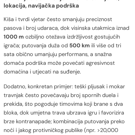
lokacija, navijačka podrška
Kiša i tvrdi vjetar često smanjuju preciznost
pasova i broj udaraca, dok visinska utakmica iznad
1000 m
ozbiljno otežava izdržljivost gostujućih
igrača; putovanja duža od
500 km
ili više od tri
sata obično umanjuju performans, a snažna
domaća podrška može povećati agresivnost
domaćina i utjecati na suđenje.
Dodatno, konkretan primjer: teški pljusak i mokar
travnjak često povećavaju broj spornih duela i
prekida, što pogoduje timovima koji brane s dva
bloka, dok umjetna trava ubrzava igru i favorizira
brze kontranapade; kombinacija putovanja preko
noći i jakog protivničkog publike (npr. >20,000