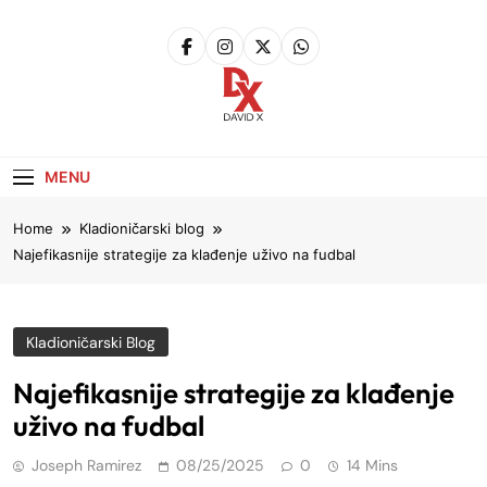
Skip
to
content
David X
Website
MENU
Home
Kladioničarski blog
Najefikasnije strategije za
klađenje
uživo na fudbal
Kladioničarski Blog
Najefikasnije strategije za klađenje
uživo na fudbal
Joseph Ramirez
08/25/2025
0
14 Mins