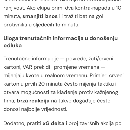
ranjivost. Ako ekipa primi dva kontra‑napada u 10
minuta,
smanjiti iznos
ili tražiti bet na gol
protivnika u sljedećih 15 minuta.
Uloga trenutačnih informacija u donošenju
odluka
Trenutačne informacije — povrede, žuti/crveni
kartoni, VAR prekidi i promjene vremena —
mijenjaju kvote u realnom vremenu. Primjer: crveni
karton u prvih 20 minuta često mijenja taktiku i
otvara mogućnosti za klađenje protiv kažnjenog
tima;
brza reakcija
na takve događaje često
donosi najbolje vrijednosti.
Dodatno, pratiti
xG delta
i broj završnih akcija po