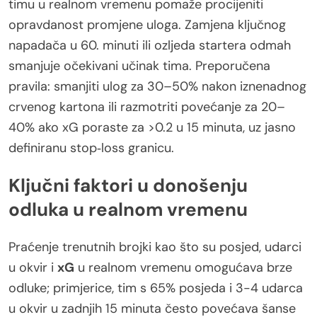
timu u realnom vremenu pomaže procijeniti
opravdanost promjene uloga. Zamjena ključnog
napadača u 60. minuti ili ozljeda startera odmah
smanjuje očekivani učinak tima. Preporučena
pravila: smanjiti ulog za 30–50% nakon iznenadnog
crvenog kartona ili razmotriti povećanje za 20–
40% ako xG poraste za >0.2 u 15 minuta, uz jasno
definiranu stop‑loss granicu.
Ključni faktori u donošenju
odluka u realnom vremenu
Praćenje trenutnih brojki kao što su posjed, udarci
u okvir i
xG
u realnom vremenu omogućava brze
odluke; primjerice, tim s 65% posjeda i 3-4 udarca
u okvir u zadnjih 15 minuta često povećava šanse