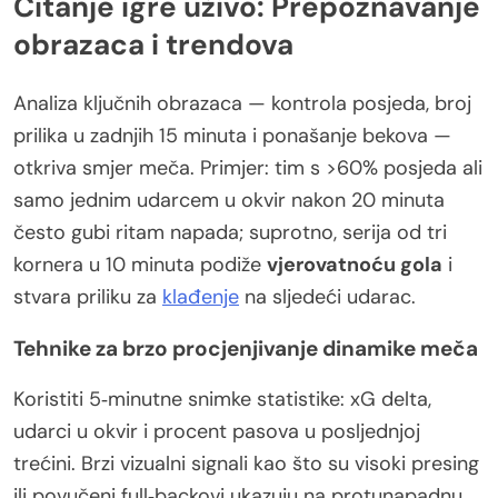
Čitanje igre uživo: Prepoznavanje
obrazaca i trendova
Analiza ključnih obrazaca — kontrola posjeda, broj
prilika u zadnjih 15 minuta i ponašanje bekova —
otkriva smjer meča. Primjer: tim s >60% posjeda ali
samo jednim udarcem u okvir nakon 20 minuta
često gubi ritam napada; suprotno, serija od tri
kornera u 10 minuta podiže
vjerovatnoću gola
i
stvara priliku za
klađenje
na sljedeći udarac.
Tehnike za brzo procjenjivanje dinamike meča
Koristiti 5‑minutne snimke statistike: xG delta,
udarci u okvir i procent pasova u posljednjoj
trećini. Brzi vizualni signali kao što su visoki presing
ili povučeni full‑backovi ukazuju na protunapadnu