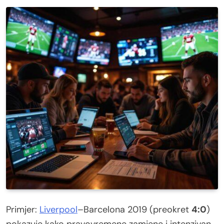
Primjer:
Liverpool
–Barcelona 2019 (preokret
4:0
)
pokazuje kako pravovremene zamjene i intenzivan