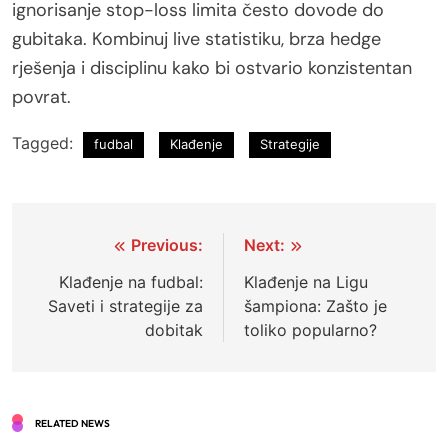
ignorisanje stop-loss limita često dovode do
gubitaka. Kombinuj live statistiku, brza hedge
rješenja i disciplinu kako bi ostvario konzistentan
povrat.
Tagged:
fudbal
Klađenje
Strategije
Post
Previous:
Next:
navigation
Klađenje na fudbal:
Klađenje na Ligu
Saveti i strategije za
šampiona: Zašto je
dobitak
toliko popularno?
RELATED NEWS