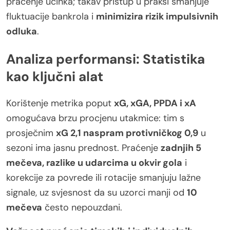
praćenje učinka; takav pristup u praksi smanjuje
fluktuacije bankrola i
minimizira rizik impulsivnih
odluka
.
Analiza performansi: Statistika
kao ključni alat
Korištenje metrika poput
xG, xGA, PPDA i xA
omogućava brzu procjenu utakmice: tim s
prosječnim
xG 2,1 naspram protivničkog 0,9
u
sezoni ima jasnu prednost. Praćenje
zadnjih 5
mečeva, razlike u udarcima u okvir gola
i
korekcije za povrede ili rotacije smanjuju lažne
signale, uz svjesnost da su uzorci manji od
10
mečeva
često nepouzdani.