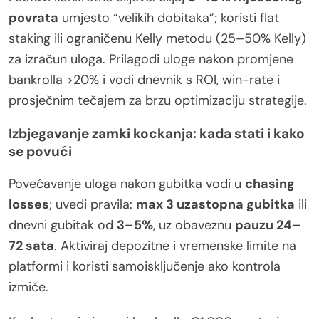
povrata
umjesto “velikih dobitaka”; koristi flat
staking ili ograničenu Kelly metodu (25–50% Kelly)
za izračun uloga. Prilagodi uloge nakon promjene
bankrolla >20% i vodi dnevnik s ROI, win-rate i
prosječnim tečajem za brzu optimizaciju strategije.
Izbjegavanje zamki kockanja: kada stati i kako
se povući
Povećavanje uloga nakon gubitka vodi u
chasing
losses
; uvedi pravila:
max 3 uzastopna gubitka
ili
dnevni gubitak od
3–5%
, uz obaveznu
pauzu 24–
72 sata
. Aktiviraj depozitne i vremenske limite na
platformi i koristi samoisključenje ako kontrola
izmiče.