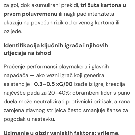
za gol, dok akumulirani prekidi,
tri žuta kartona u
prvom poluvremenu
ili nagli pad intenziteta
ukazuju na povećan rizik od crvenog kartona ili
ozljede.
Identifikacija ključnih igrača i njihovih
utjecaja na ishod
Praćenje performansi playmakera i glavnih
napadača — ako vezni igrač koji generira
asistencije i
0.3–0.5 xG/90
izađe iz igre, kreacija
najčešće pada za 20–40%; obrambeni lider s puno
duela može neutralizirati protivnički pritisak, a rana
zamjena glavnog strijelca često smanjuje šanse za
pogodak u nastavku.
Uzimanje u obzir vanjskih faktora: vrijeme,