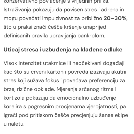
konzervativno povlačenje s vrijednih prilika.
Istraživanja pokazuju da povišen stres i adrenalin
mogu povećati impulzivnost za približno
20–30%
,
što u praksi znači češće kršenje unaprijed
definisanih pravila upravljanja bankrolom.
Uticaj stresa i uzbuđenja na klađene odluke
Visok intenzitet utakmice ili neočekivani događaji
kao što su crveni karton i povreda izazivaju akutni
stres koji sužava fokus i povećava preferenciju za
brze, rizične opklade. Mjerenja srčanog ritma i
kortizola pokazuju da emocionalno uzbuđenje
korelira s pogrešnim procjenama vjerojatnosti, pa
igrači pod pritiskom češće precjenjuju šanse ekipe
u naletu.