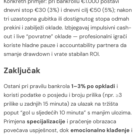
Konkretn primjer: pri bankrollu €1.000 postavi
dnevni stop €30 (3%) i dnevni cilj €50 (5%); nakon
tri uzastopna gubitka ili dostignutog stopa odmah
prekini i zabilježi oklade. Izbjegavaj impulsivni cash-
out i live “povratne” oklade — profesionalni igrači
koriste hladne pauze i accountability partnera da
smanje drawdown i vrate stabilan ROI.
Zaključak
Ostani pri pravilu bankrola
1–3% po opkladi
i
koristi podatke o posjedu i broju prilika (npr. ≥3
prilike u zadnjih 15 minuta) za ulazak na tržišta
poput “gol u sljedećih 10 minuta” s manjim ulozima.
Primjena
specijalizacije
i praćenje obrazaca
povećava uspješnost, dok
emocionalno klađenje
i