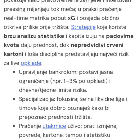
pressing mijenjaju tok meča; u praksi praćenje
real-time metrika poput
xG
i posjeda obično
otkriva prilike prije tržišta.
Strategije
koje koriste
brzu analizu statistike
i kapitalizuju na
padovima
kvota
daju prednost, dok
nepredvidivi crveni
kartoni
i loša disciplina predstavljaju najveći rizik
za live
opklade
.
Upravljanje bankrolom: postavi jasna
ograničenja (npr. 1–3% po opkladi) i
dnevne/tjedne limite rizika.
Specijalizacija: fokusiraj se na likvidne lige i
timove koje dobro poznaješ kako bi
prepoznao prednosti tržišta.
Praćenje
utakmice
uživo: prati izmjene,
povrede, kartone, tempo i statistiku