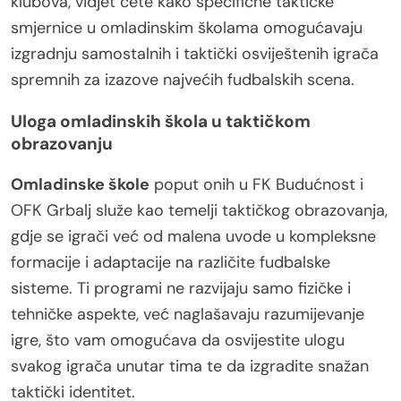
klubova, vidjet ćete kako specifične taktičke
smjernice u omladinskim školama omogućavaju
izgradnju samostalnih i taktički osviještenih igrača
spremnih za izazove najvećih fudbalskih scena.
Uloga omladinskih škola u taktičkom
obrazovanju
Omladinske škole
poput onih u FK Budućnost i
OFK Grbalj služe kao temelji taktičkog obrazovanja,
gdje se igrači već od malena uvode u kompleksne
formacije i adaptacije na različite fudbalske
sisteme. Ti programi ne razvijaju samo fizičke i
tehničke aspekte, već naglašavaju razumijevanje
igre, što vam omogućava da osvijestite ulogu
svakog igrača unutar tima te da izgradite snažan
taktički identitet.