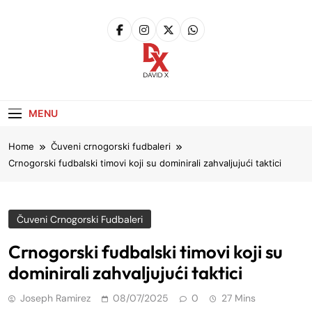
Skip
to
content
David X
Website
MENU
Home
Čuveni crnogorski fudbaleri
Crnogorski fudbalski timovi koji su dominirali zahvaljujući taktici
Čuveni Crnogorski Fudbaleri
Crnogorski fudbalski timovi koji su
dominirali zahvaljujući taktici
Joseph Ramirez
08/07/2025
0
27 Mins