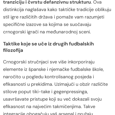
tranziciju i čvrstu defanzivnu strukturu
. Ova
distinkcija naglašava kako taktičke tradicije oblikuju
stil igre različitih država i pomaže vam razumjeti
specifične izazove sa kojima se suočavaju
crnogorski igrači na međunarodnoj sceni.
Taktike koje se uče iz drugih fudbalskih
filozofija
Crnogorski stručnjaci sve više inkorporiraju
elemente iz španske i njemačke fudbalske škole,
naročito u pogledu kontrolisanog posjeda i
efikasnosti u prekidima. Uzimajući u obzir različite
stilove poput tiki-take i gegenpressinga,
usavršavate pristupe koji su već dokazali svoju
efikasnost na najvećim takmičenjima. Takve
integracije obogaćuju vaš arsenal i pružaju