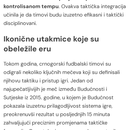
kontrolisanom tempu
. Ovakva taktička integracija
učinila je da timovi budu izuzetno efikasni i taktički
disciplinovani.
Ikonične utakmice koje su
obeležile eru
Tokom godina, crnogorski fudbalski timovi su
odigrali nekoliko ključnih mečeva koji su definisali
njihovu taktiku i pristup igri. Jedan od
najupečatljivijih je meč između Budućnosti i
Sutjeske iz 2015. godine, u kojem je Budućnost
pokazala izuzetnu prilagodljivost sistema igre,
preokrenuvši rezultat u posljednjih 15 minuta
zahvaljujući preciznim promjenama taktičke