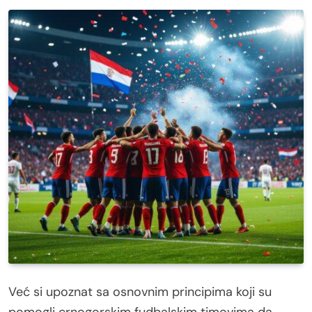
Već si upoznat sa osnovnim principima koji su
pomogli crnogorskim fudbalskim timovima da