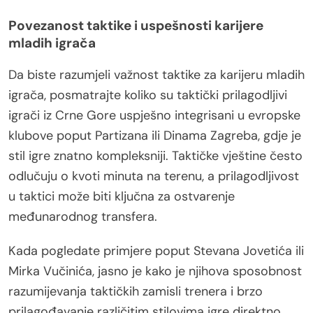
Povezanost taktike i uspešnosti karijere
mladih igrača
Da biste razumjeli važnost taktike za karijeru mladih
igrača, posmatrajte koliko su taktički prilagodljivi
igrači iz Crne Gore uspješno integrisani u evropske
klubove poput Partizana ili Dinama Zagreba, gdje je
stil igre znatno kompleksniji. Taktičke vještine često
odlučuju o kvoti minuta na terenu, a prilagodljivost
u taktici može biti ključna za ostvarenje
međunarodnog transfera.
Kada pogledate primjere poput Stevana Jovetića ili
Mirka Vučinića, jasno je kako je njihova sposobnost
razumijevanja taktičkih zamisli trenera i brzo
prilagođavanje različitim stilovima igre direktno