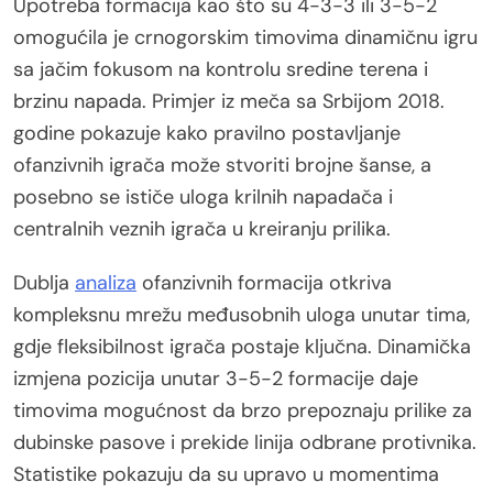
Upotreba formacija kao što su 4-3-3 ili 3-5-2
omogućila je crnogorskim timovima dinamičnu igru
sa jačim fokusom na kontrolu sredine terena i
brzinu napada. Primjer iz meča sa Srbijom 2018.
godine pokazuje kako pravilno postavljanje
ofanzivnih igrača može stvoriti brojne šanse, a
posebno se ističe uloga krilnih napadača i
centralnih veznih igrača u kreiranju prilika.
Dublja
analiza
ofanzivnih formacija otkriva
kompleksnu mrežu međusobnih uloga unutar tima,
gdje fleksibilnost igrača postaje ključna. Dinamička
izmjena pozicija unutar 3-5-2 formacije daje
timovima mogućnost da brzo prepoznaju prilike za
dubinske pasove i prekide linija odbrane protivnika.
Statistike pokazuju da su upravo u momentima