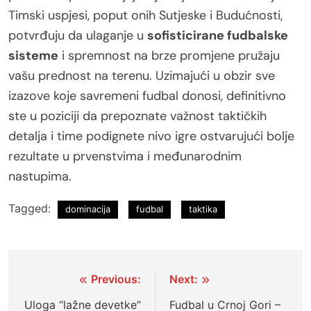
Timski uspjesi, poput onih Sutjeske i Budućnosti,
potvrđuju da ulaganje u
sofisticirane fudbalske
sisteme
i spremnost na brze promjene pružaju
vašu prednost na terenu. Uzimajući u obzir sve
izazove koje savremeni fudbal donosi, definitivno
ste u poziciji da prepoznate važnost taktičkih
detalja i time podignete nivo igre ostvarujući bolje
rezultate u prvenstvima i međunarodnim
nastupima.
Tagged:
dominacija
fudbal
taktika
Post
Previous:
Next:
navigation
Uloga “lažne devetke”
Fudbal u Crnoj Gori –