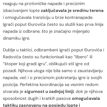
reaguju na protivničke napade i preciznim
izbacivanjem lopte
zaključavala je sredinu terena
i omogućavala tranziciju u brze kontranapade.
Igrači poput Đurovića često su služili kao prva linija
napada iz odbrane, što je značajno mijenjalo
dinamiku igre.
Dublje u taktici, odbrambeni igrači poput Đurovića i
Radovića često su funkcionisali kao “libero” ili
“štoper koji gradi igru”, oblikujući stil igre od
pozadi. Njihova uloga nije bila samo o zaustavljanju
napada, već i o preciznom pokretanju igre iz svojih
pozicija. Perfektna koordinacija sa veznim redom
stvarala je
sigurnost u zadnjoj liniji
, dok je njihova
sposobnost dugih i kratkih pasova
omogućavala
taktiku zasnovanu na posjedu lopte i