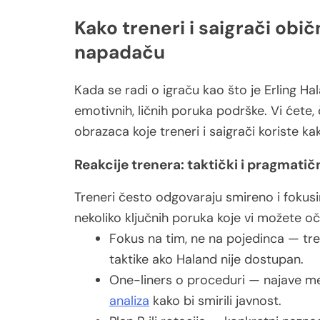
Kako treneri i saigrači obi
napadaču
Kada se radi o igraču kao što je Erling Ha
emotivnih, ličnih poruka podrške. Vi ćete, č
obrazaca koje treneri i saigrači koriste kak
Reakcije trenera: taktički i pragmatič
Treneri često odgovaraju smireno i fokusir
nekoliko ključnih poruka koje vi možete oč
Fokus na tim, ne na pojedinca — tren
taktike ako Haland nije dostupan.
One-liners o proceduri — najave med
analiza
kako bi smirili javnost.