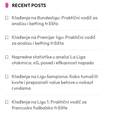
RECENT POSTS
Klađenje na Bundesligu: Praktični vodič za
analizu i betting tržišta
Klađenje na Premijer ligu: Praktični vodič
za analizu i betting tržišta
Napredne statistike u analizi La Liga
utakmica: xG, posed i efikasnost napada
Klađenje na Ligu šampiona: Kako tumačiti
kvote i prepoznati value betove u nokaut
rundama
Klađenje na Ligu 1: Praktični vodič za
francusko fudbalsko tržište