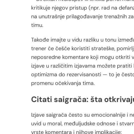
kritikuje njegov pristup (npr. rad na defan
na unutrašnje prilagođavanje trenažnih za
timu.
Takođe imajte u vidu razliku u tonu izme
trener će češće koristiti strateške, pomirl
neposredne komentare koji mogu otkriti v
izjave u različitim izjavama možete pratit
optimizma do rezervisanosti — to je često
promenu očekivanja tima.
Citati saigrača: šta otkriva
Izjave saigrača često su emocionalnije i 
uvid u moral, međuljudske odnose i stvarn
vrste komentara i njihove implikacije: