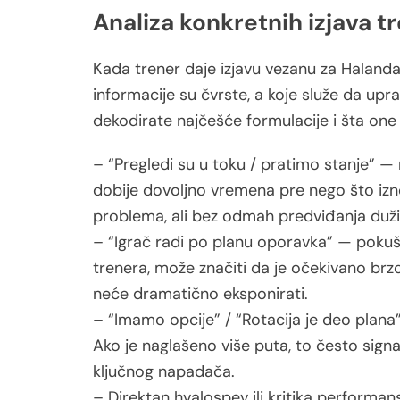
Analiza konkretnih izjava t
Kada trener daje izjavu vezanu za Halanda,
informacije su čvrste, a koje služe da upr
dekodirate najčešće formulacije i šta one 
– “Pregledi su u toku / pratimo stanje” — 
dobije dovoljno vremena pre nego što izne
problema, ali bez odmah predviđanja duž
– “Igrač radi po planu oporavka” — pokuša
trenera, može značiti da je očekivano brzo 
neće dramatično eksponirati.
– “Imamo opcije” / “Rotacija je deo plana”
Ako je naglašeno više puta, to često signa
ključnog napadača.
– Direktan hvalospev ili kritika performans