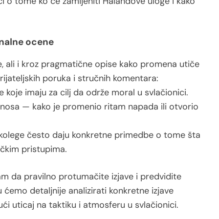
aci o tome ko će zamijeniti Halandove uloge i kako
onalne ocene
e, ali i kroz pragmatične opise kako promena utiče
rijateljskih poruka i stručnih komentara:
koje imaju za cilj da održe moral u svlačionici.
inosa — kako je promenio ritam napada ili otvorio
olege često daju konkretne primedbe o tome šta
tičkim pristupima.
 da pravilno protumačite izjave i predvidite
emo detaljnije analizirati konkretne izjave
ći uticaj na taktiku i atmosferu u svlačionici.