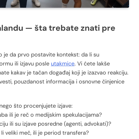
alandu — šta trebate znati pre
 je da prvo postavite kontekst: da li su
ormu ili izjavu posle
utakmice
. Vi ćete lakše
ate kakav je tačan događaj koji je izazvao reakciju.
 vesti, pouzdanost informacija i osnovne činjenice
ego što procenjujete izjave:
uba ili je reč o medijskim spekulacijama?
iju ili su izjave posredne (agenti, advokati)?
i veliki meč, ili je period transfera?