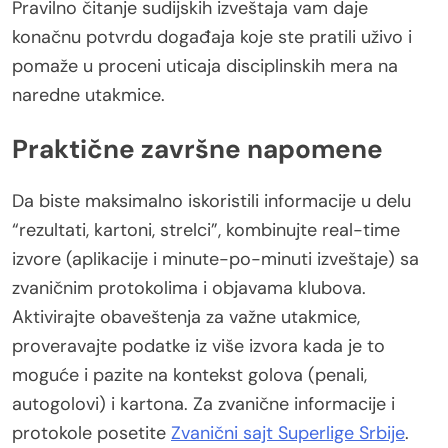
Pravilno čitanje sudijskih izveštaja vam daje
konačnu potvrdu događaja koje ste pratili uživo i
pomaže u proceni uticaja disciplinskih mera na
naredne utakmice.
Praktične završne napomene
Da biste maksimalno iskoristili informacije u delu
“rezultati, kartoni, strelci”, kombinujte real-time
izvore (aplikacije i minute-po-minuti izveštaje) sa
zvaničnim protokolima i objavama klubova.
Aktivirajte obaveštenja za važne utakmice,
proveravajte podatke iz više izvora kada je to
moguće i pazite na kontekst golova (penali,
autogolovi) i kartona. Za zvanične informacije i
protokole posetite
Zvanični sajt Superlige Srbije
.