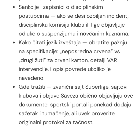
Sankcije i zapisnici o disciplinskim
postupcima — ako se desi ozbiljan incident,
disciplinska komisija kluba ili lige objavljuje
odluke o suspenzijama i novčanim kaznama.
Kako čitati jezik izveštaja — obratite pažnju
na specifikacije: „neposredna crvena“ vs
„drugi žuti“ za crveni karton, detalji VAR
intervencije, i opis povrede ukoliko je
navedeno.
Gde tražiti — zvanični sajt Superlige, sajtovi
klubova i objave Saveza obično objavljuju ove
dokumente; sportski portali ponekad dodaju
sažetak i tumačenje, ali uvek proverite
originalni protokol za tačnost.