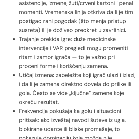
asistencije, izmene, žuti/crveni kartoni i penal
momenti. Vremenska linija otkriva da li je tim
postigao rani pogodak (što menja pristup
susreta) ili je doživeo preokret u završnici.
Trajanje prekida igre: duže medicinske
intervencije i VAR pregledi mogu promeniti
ritam i zamor igrača — to je važno pri
proceni forme i korišćenju zamena.
Utičaj izmena: zabeležite koji igrač ulazi i izlazi,
i da li je zamena direktno dovela do prilike ili
gola. Često se vide „ključne“ zamene koje
okreću rezultat.
Frekvencija pokušaja ka golu i situacioni
pritisak: ako izveštaj navodi šuteve iz ugla,
blokirane udarce ili bliske promašaje, to
pokazuje dominaciju koja možda nije