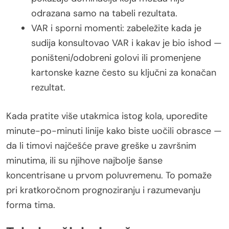
odrazana samo na tabeli rezultata.
VAR i sporni momenti: zabeležite kada je
sudija konsultovao VAR i kakav je bio ishod —
poništeni/odobreni golovi ili promenjene
kartonske kazne često su ključni za konačan
rezultat.
Kada pratite više utakmica istog kola, uporedite
minute-po-minuti linije kako biste uočili obrasce —
da li timovi najčešće prave greške u završnim
minutima, ili su njihove najbolje šanse
koncentrisane u prvom poluvremenu. To pomaže
pri kratkoročnom prognoziranju i razumevanju
forma tima.