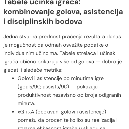
Tabele učinka igrača:
kombinovanje golova, asistencija
i disciplinskih bodova
Jedna stvarna prednost praćenja rezultata danas
je mogućnost da odmah osvežite podatke o
individualnim učincima. Tabele strelaca i učinak
igrača obično prikazuju više od golova — dobro je
gledati i sledeće metrike:
Golovi i asistencije po minutima igre
(goals/90, assists/90) — pokazuju
produktivnost nezavisno od broja odigranih
minuta.
xG i xA (očekivani golovi i asistencije) —
pomažu da procenite koliko su realizacija i
stvarna efikasnost igrača u skladu sa