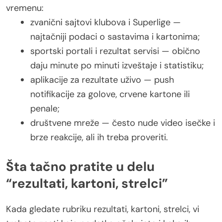
vremenu:
zvanični sajtovi klubova i Superlige —
najtačniji podaci o sastavima i kartonima;
sportski portali i rezultat servisi — obično
daju minute po minuti izveštaje i statistiku;
aplikacije za rezultate uživo — push
notifikacije za golove, crvene kartone ili
penale;
društvene mreže — često nude video isečke i
brze reakcije, ali ih treba proveriti.
Šta tačno pratite u delu
“rezultati, kartoni, strelci”
Kada gledate rubriku rezultati, kartoni, strelci, vi