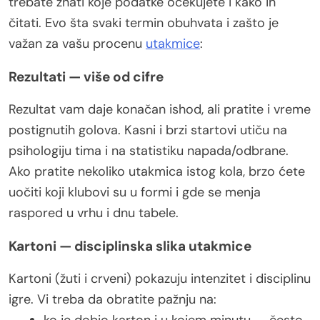
trebate znati koje podatke očekujete i kako ih
čitati. Evo šta svaki termin obuhvata i zašto je
važan za vašu procenu
utakmice
:
Rezultati — više od cifre
Rezultat vam daje konačan ishod, ali pratite i vreme
postignutih golova. Kasni i brzi startovi utiču na
psihologiju tima i na statistiku napada/odbrane.
Ako pratite nekoliko utakmica istog kola, brzo ćete
uočiti koji klubovi su u formi i gde se menja
raspored u vrhu i dnu tabele.
Kartoni — disciplinska slika utakmice
Kartoni (žuti i crveni) pokazuju intenzitet i disciplinu
igre. Vi treba da obratite pažnju na: