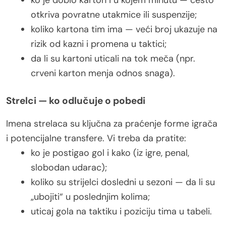
ko je dobio karton i u kojem minutu — često
otkriva povratne utakmice ili suspenzije;
koliko kartona tim ima — veći broj ukazuje na
rizik od kazni i promena u taktici;
da li su kartoni uticali na tok meča (npr.
crveni karton menja odnos snaga).
Strelci — ko odlučuje o pobedi
Imena strelaca su ključna za praćenje forme igrača
i potencijalne transfere. Vi treba da pratite:
ko je postigao gol i kako (iz igre, penal,
slobodan udarac);
koliko su strijelci dosledni u sezoni — da li su
„ubojiti“ u poslednjim kolima;
uticaj gola na taktiku i poziciju tima u tabeli.