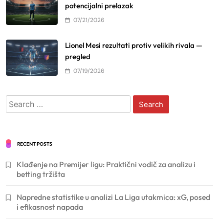
potencijalni prelazak
07/21/2026
Lionel Mesi rezultati protiv velikih rivala —
pregled
07/19/2026
Search
for:
RECENT POSTS
Klađenje na Premijer ligu: Praktični vodič za analizu i
betting tržišta
Napredne statistike u analizi La Liga utakmica: xG, posed
i efikasnost napada