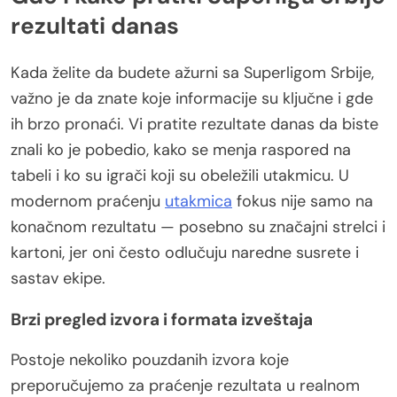
rezultati danas
Kada želite da budete ažurni sa Superligom Srbije,
važno je da znate koje informacije su ključne i gde
ih brzo pronaći. Vi pratite rezultate danas da biste
znali ko je pobedio, kako se menja raspored na
tabeli i ko su igrači koji su obeležili utakmicu. U
modernom praćenju
utakmica
fokus nije samo na
konačnom rezultatu — posebno su značajni strelci i
kartoni, jer oni često odlučuju naredne susrete i
sastav ekipe.
Brzi pregled izvora i formata izveštaja
Postoje nekoliko pouzdanih izvora koje
preporučujemo za praćenje rezultata u realnom