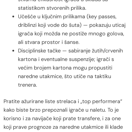
statistikom stvorenih prilika.
Učešće u ključnim prilikama (key passes,
driblinzi koji vode do šuta) — pokazuju uticaj
igrača koji možda ne postiže mnogo golova,
ali stvara prostor i šanse.
Disciplinske tačke — sabiranje žutih/crvenih
kartona i eventualne suspenzije; igrači s
većim brojem kartona mogu propustiti
naredne utakmice, što utiče na taktiku
trenera.
Pratite ažurirane liste strelaca i „top performera“
kako biste brzo prepoznali igrače u naletu. To je
korisno i za navijače koji prate transfere, i za one
koji prave prognoze za naredne utakmice ili klade