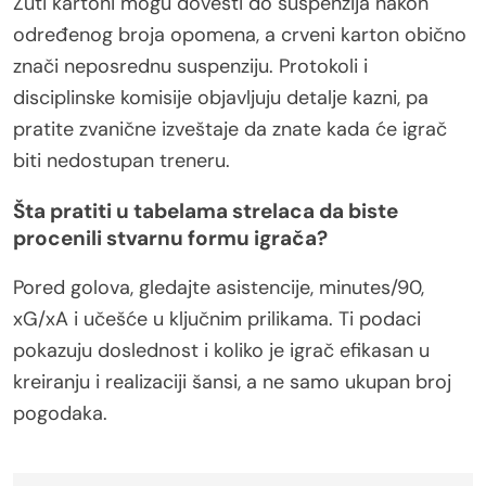
Žuti kartoni mogu dovesti do suspenzija nakon
određenog broja opomena, a crveni karton obično
znači neposrednu suspenziju. Protokoli i
disciplinske komisije objavljuju detalje kazni, pa
pratite zvanične izveštaje da znate kada će igrač
biti nedostupan treneru.
Šta pratiti u tabelama strelaca da biste
procenili stvarnu formu igrača?
Pored golova, gledajte asistencije, minutes/90,
xG/xA i učešće u ključnim prilikama. Ti podaci
pokazuju doslednost i koliko je igrač efikasan u
kreiranju i realizaciji šansi, a ne samo ukupan broj
pogodaka.