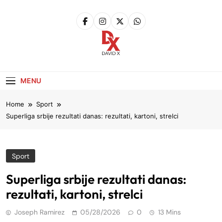
Skip
to
content
David X
Website
MENU
Home
Sport
Superliga srbije rezultati danas: rezultati, kartoni, strelci
Sport
Superliga srbije rezultati danas:
rezultati, kartoni, strelci
Joseph Ramirez
05/28/2026
0
13 Mins