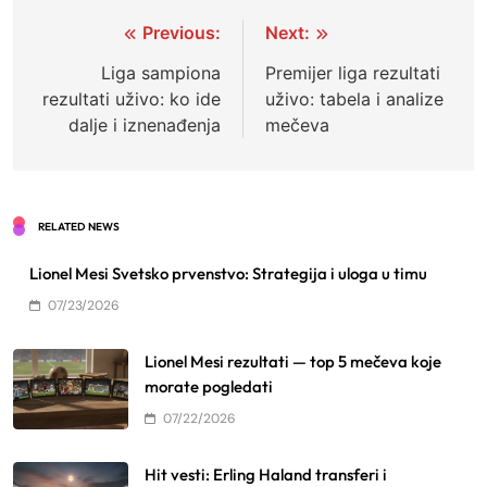
Post
Previous:
Next:
navigation
Liga sampiona
Premijer liga rezultati
rezultati uživo: ko ide
uživo: tabela i analize
dalje i iznenađenja
mečeva
RELATED NEWS
Lionel Mesi Svetsko prvenstvo: Strategija i uloga u timu
07/23/2026
Lionel Mesi rezultati — top 5 mečeva koje
morate pogledati
07/22/2026
Hit vesti: Erling Haland transferi i