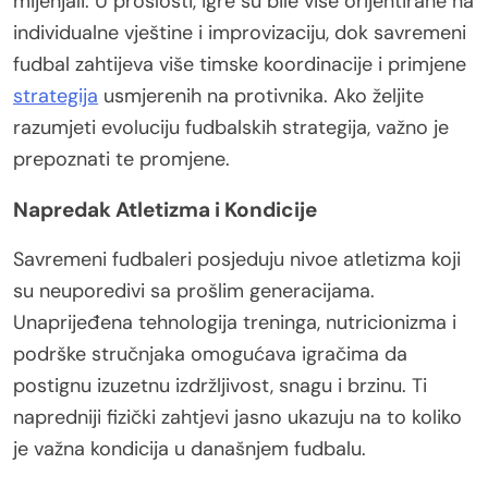
mijenjali. U prošlosti, igre su bile više orijentirane na
individualne vještine i improvizaciju, dok savremeni
fudbal zahtijeva više timske koordinacije i primjene
strategija
usmjerenih na protivnika. Ako željite
razumjeti evoluciju fudbalskih strategija, važno je
prepoznati te promjene.
Napredak Atletizma i Kondicije
Savremeni fudbaleri posjeduju nivoe atletizma koji
su neuporedivi sa prošlim generacijama.
Unaprijeđena tehnologija treninga, nutricionizma i
podrške stručnjaka omogućava igračima da
postignu izuzetnu izdržljivost, snagu i brzinu. Ti
napredniji fizički zahtjevi jasno ukazuju na to koliko
je važna kondicija u današnjem fudbalu.