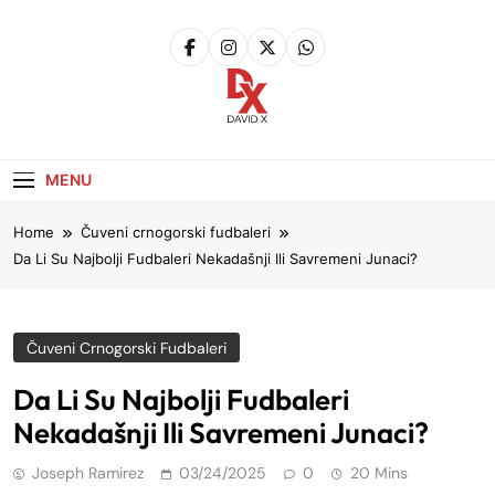
Skip
to
content
David X
Website
MENU
Home
Čuveni crnogorski fudbaleri
Da Li Su Najbolji Fudbaleri Nekadašnji Ili Savremeni Junaci?
Čuveni Crnogorski Fudbaleri
Da Li Su Najbolji Fudbaleri
Nekadašnji Ili Savremeni Junaci?
Joseph Ramirez
03/24/2025
0
20 Mins