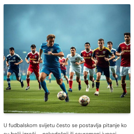
U fudbalskom svijetu često se postavlja pitanje ko
su bolji igrači – nekadašnji ili savremeni junaci.