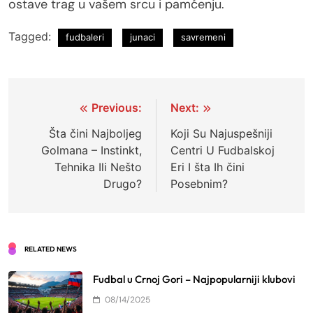
ostave trag u vašem srcu i pamćenju.
Tagged:
fudbaleri
junaci
savremeni
Post
Previous:
Next:
navigation
Šta čini Najboljeg
Koji Su Najuspešniji
Golmana – Instinkt,
Centri U Fudbalskoj
Tehnika Ili Nešto
Eri I šta Ih čini
Drugo?
Posebnim?
RELATED NEWS
Fudbal u Crnoj Gori – Najpopularniji klubovi
08/14/2025