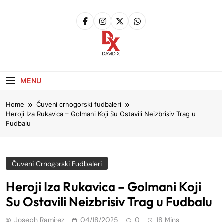
Skip
to
content
David X
Website
MENU
Home
Čuveni crnogorski fudbaleri
Heroji Iza Rukavica – Golmani Koji Su Ostavili Neizbrisiv Trag u
Fudbalu
Čuveni Crnogorski Fudbaleri
Heroji Iza Rukavica – Golmani Koji
Su Ostavili Neizbrisiv Trag u Fudbalu
Joseph Ramirez
04/18/2025
0
18 Mins