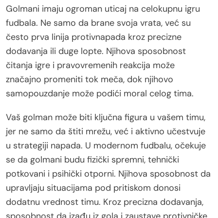
Golmani imaju ogroman uticaj na celokupnu igru
fudbala. Ne samo da brane svoja vrata, već su
često prva linija protivnapada kroz precizne
dodavanja ili duge lopte. Njihova sposobnost
čitanja igre i pravovremenih reakcija može
značajno promeniti tok meča, dok njihovo
samopouzdanje može podići moral celog tima.
Vaš golman može biti ključna figura u vašem timu,
jer ne samo da štiti mrežu, već i aktivno učestvuje
u strategiji napada. U modernom fudbalu, očekuje
se da golmani budu fizički spremni, tehnički
potkovani i psihički otporni. Njihova sposobnost da
upravljaju situacijama pod pritiskom donosi
dodatnu vrednost timu. Kroz precizna dodavanja,
sposobnost da izađu iz gola i zaustave protivničke