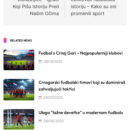
Koji Pišu Istoriju Pred
istoriju – Kako su oni
Našim Očima
promenili sport
RELATED NEWS
Fudbal u Crnoj Gori – Najpopularniji klubovi
08/14/2025
Crnogorski fudbalski timovi koji su dominirali
zahvaljujući taktici
08/07/2025
Uloga “lažne devetke” u modernom fudbalu
08/06/2025