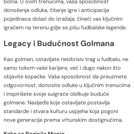
bolna. U ovim trenucima, vaša sposobnost
donošenja odluka, čitanje igre i anticipacija
pojedinaca dolazi do izražaja, čineći vas ključnim
igračem na terenu gdje se pišu fudbalske legende.
Legacy i Budućnost Golmana
Kao golman, ostavljate neizbrisiv trag u fudbalu, ne
samo tokom vaše karijere, već i dugo nakon što
objavite kopačke. Vaša sposobnost da preuzmete
odgovornost, donosite odluke u ključnim trenucima
i inspirišete svoje suigrače oblikuje buduće
golmane. Nasljeđe koje ostavljate postavlja
standarde i stvara kulturu uspjeha koja pogoni
nove generacije prema vrhunskim dostignućima.
Kako se Pozicija Menja