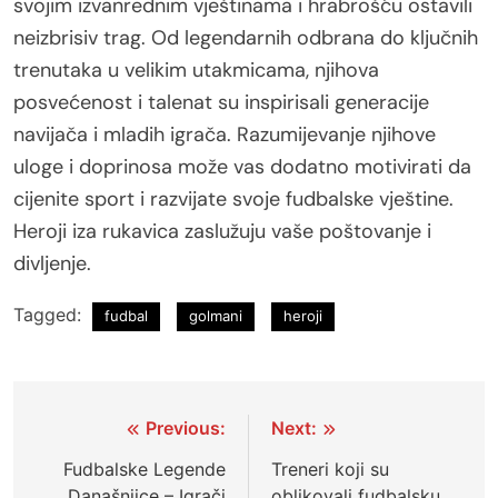
svojim izvanrednim vještinama i hrabrošću ostavili
neizbrisiv trag. Od legendarnih odbrana do ključnih
trenutaka u velikim utakmicama, njihova
posvećenost i talenat su inspirisali generacije
navijača i mladih igrača. Razumijevanje njihove
uloge i doprinosa može vas dodatno motivirati da
cijenite sport i razvijate svoje fudbalske vještine.
Heroji iza rukavica zaslužuju vaše poštovanje i
divljenje.
Tagged:
fudbal
golmani
heroji
Post
Previous:
Next:
navigation
Fudbalske Legende
Treneri koji su
Današnjice – Igrači
oblikovali fudbalsku