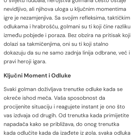
U svijetu fudbala, herojstva golmana često ostaje
nevidljivo, ali njihova uloga u ključnim momentima
igre je nezamjenjiva. Sa svojim refleksima, taktičkim
odlukama i hrabrošću, golmani su ti koji čine razliku
između pobjede i poraza. Bez obzira na pritisak koji
dolazi sa takmičenjima, oni su ti koji stalno
dokazuju da su ne samo zadnja linija odbrane, već i
pravi heroji igara.
Ključni Moment i Odluke
Svaki golman doživljava trenutke odluke kada se
okreće ishod meča. Vaša sposobnost da
procijenite situaciju i reagujete instant je ono što
vas izdvaja od drugih. Od trenutka kada primijetite
napadača kako se približava, do onog trenutka
kada odlučite kada da izađete iz gola, svaka odluka