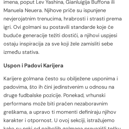
imena, poput Lev Yashina, Gianluigija Buffona ili
Manuela Neuera. Njihove priče su ispunjene
nevjerojatnim trenucima, hrabrosti i strasti prema
igri. Ovi golmani su postavili standarde koje će
buduće generacije težiti dostići, a njihovi uspjesi
ostaju inspiracija za sve koji žele zamisliti sebe
između stativa.
Uspon i Padovi Karijera
Karijere golmana često su obilježene usponima i
padovima, što ih čini jedinstvenim u odnosu na
druge fudbalske pozicije. Ponekad, vrhunski
performans može biti praćen nezaboravnim
greškama, a upravo ti momenti definiraju njihov
karakter i otpornost. U ovoj sekciji, istražujemo
kako su neki od najboljih golmana prevazišli tešku