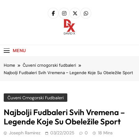
Skip
to
content
David X
Website
MENU
Home
Čuveni crnogorski fudbaleri
Najbolji Fudbaleri Svih Vremena – Legende Koje Su Obeležile Sport
Čuveni Crnogorski Fudbaleri
Najbolji Fudbaleri Svih Vremena –
Legende Koje Su Obeležile Sport
Joseph Ramirez
03/22/2025
0
18 Mins