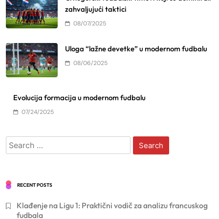
zahvaljujući taktici
08/07/2025
Uloga “lažne devetke” u modernom fudbalu
08/06/2025
Evolucija formacija u modernom fudbalu
07/24/2025
Search
for:
RECENT POSTS
Klađenje na Ligu 1: Praktični vodič za analizu francuskog
fudbala