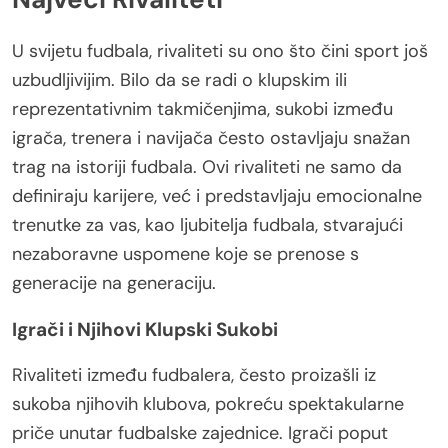
U svijetu fudbala, rivaliteti su ono što čini sport još
uzbudljivijim. Bilo da se radi o klupskim ili
reprezentativnim takmičenjima, sukobi između
igrača, trenera i navijača često ostavljaju snažan
trag na istoriji fudbala. Ovi rivaliteti ne samo da
definiraju karijere, već i predstavljaju emocionalne
trenutke za vas, kao ljubitelja fudbala, stvarajući
nezaboravne uspomene koje se prenose s
generacije na generaciju.
Igrači i Njihovi Klupski Sukobi
Rivaliteti između fudbalera, često proizašli iz
sukoba njihovih klubova, pokreću spektakularne
priče unutar fudbalske zajednice. Igrači poput