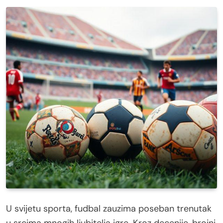
U svijetu sporta, fudbal zauzima poseban trenutak
u srcima mnogih ljubitelja igre. Kroz decenije, brojni