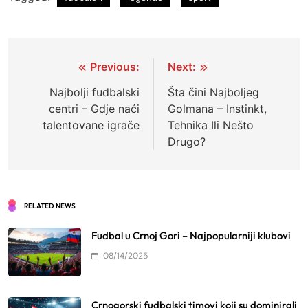
Post
Previous:
Next:
navigation
Najbolji fudbalski
Šta čini Najboljeg
centri – Gdje naći
Golmana – Instinkt,
talentovane igrače
Tehnika Ili Nešto
Drugo?
RELATED NEWS
Fudbal u Crnoj Gori – Najpopularniji klubovi
08/14/2025
Crnogorski fudbalski timovi koji su dominirali